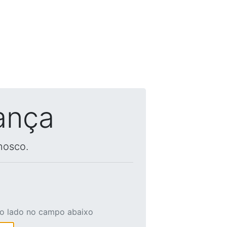
ança
nosco.
ao lado no campo abaixo