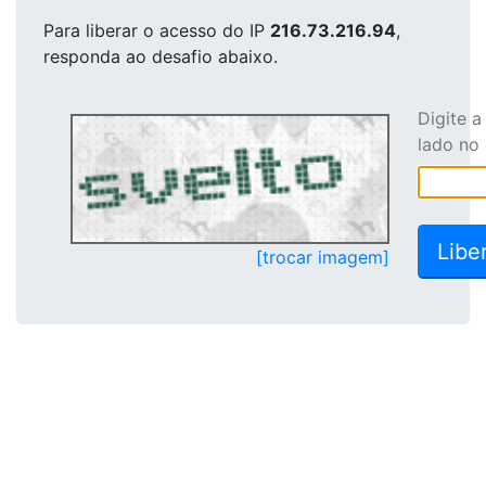
Para liberar o acesso
do IP
216.73.216.94
,
responda ao desafio abaixo.
Digite 
lado no
[trocar imagem]