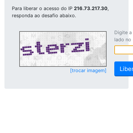
Para liberar o acesso
do IP
216.73.217.30
,
responda ao desafio abaixo.
Digite 
lado no
[trocar imagem]