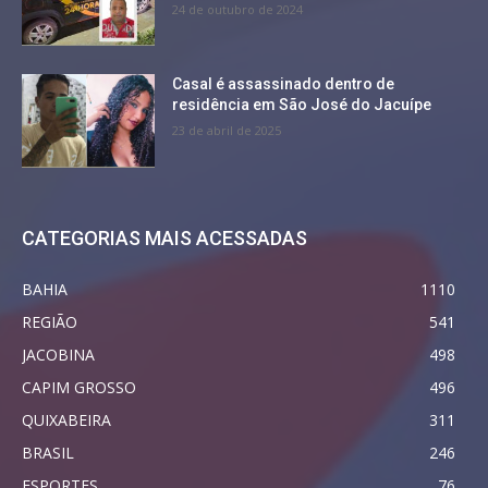
24 de outubro de 2024
Casal é assassinado dentro de
residência em São José do Jacuípe
23 de abril de 2025
CATEGORIAS MAIS ACESSADAS
BAHIA
1110
REGIÃO
541
JACOBINA
498
CAPIM GROSSO
496
QUIXABEIRA
311
BRASIL
246
ESPORTES
76