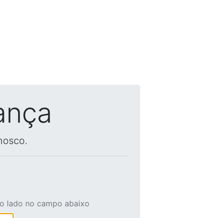
ança
nosco.
ao lado no campo abaixo