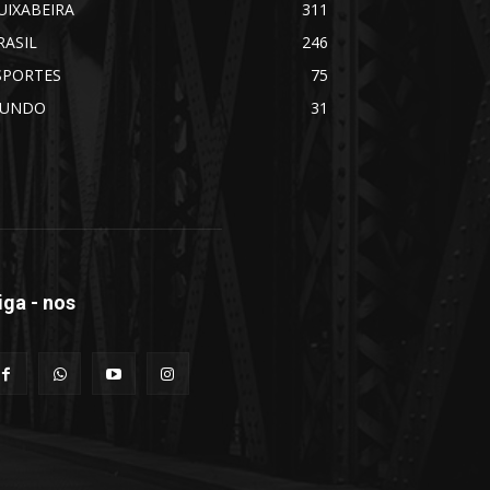
UIXABEIRA
311
RASIL
246
SPORTES
75
UNDO
31
iga - nos