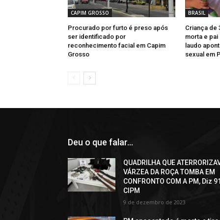
CAPIM GROSSO
BRASIL
Procurado por furto é preso após
Criança de 
ser identificado por
morta e pai
reconhecimento facial em Capim
laudo apont
Grosso
sexual em 
Deu o que falar...
QUADRILHA QUE ATERRORIZA
VÁRZEA DA ROÇA TOMBA EM
CONFRONTO COM A PM, Diz 9
CIPM
9 de dezembro de 2023