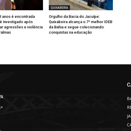
QUIXABEIRA
3 anos é encontrada
Orgulho da Bacia do Jacuípe:
 é investigado após
Quixabeira alcança o 7º melhor IDEB
ar agressões e violência
da Bahia e segue colecionando
Palmas
conquistas na educação
C
VA
B
R
1ª
J
C