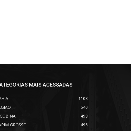
ATEGORIAS MAIS ACESSADAS
AHIA
1108
EGIÃO
540
ACOBINA
498
APIM GROSSO
496