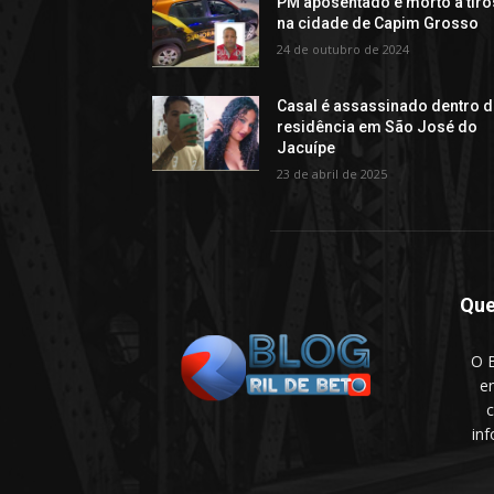
PM aposentado é morto a tiro
na cidade de Capim Grosso
24 de outubro de 2024
Casal é assassinado dentro 
residência em São José do
Jacuípe
23 de abril de 2025
Qu
O B
e
c
in