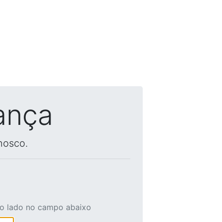
ança
nosco.
ao lado no campo abaixo