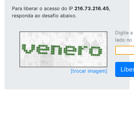
Para liberar o acesso
do IP
216.73.216.45
,
responda ao desafio abaixo.
Digite 
lado no
[trocar imagem]