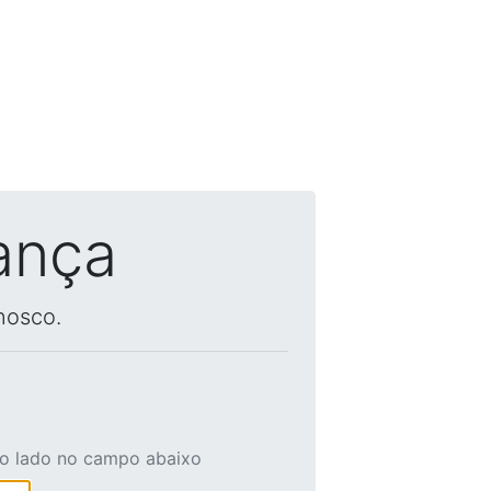
ança
nosco.
ao lado no campo abaixo