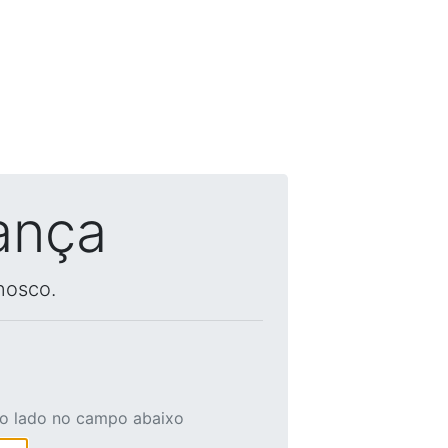
ança
nosco.
ao lado no campo abaixo