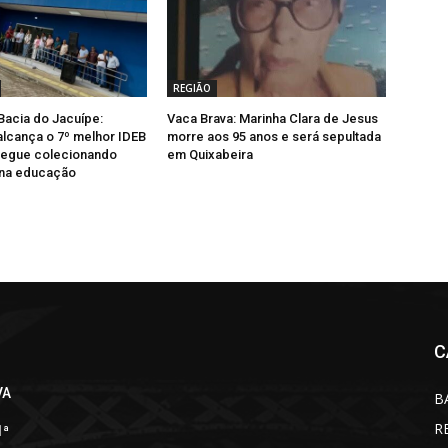
REGIÃO
Bacia do Jacuípe:
Vaca Brava: Marinha Clara de Jesus
alcança o 7º melhor IDEB
morre aos 95 anos e será sepultada
segue colecionando
em Quixabeira
 na educação
C
VA
B
R
1ª