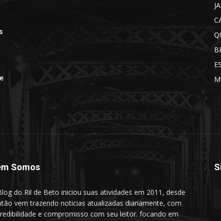
J
C
s
Q
B
E
de
M
em Somos
S
log do Ril de Beto iniciou suas atividades em 2011, desde
ntão vem trazendo noticias atualizadas diariamente, com
redibilidade e compromisso com seu leitor. focando em