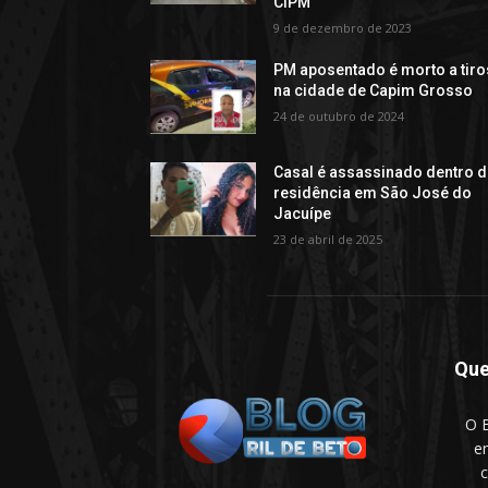
CIPM
9 de dezembro de 2023
PM aposentado é morto a tiro
na cidade de Capim Grosso
24 de outubro de 2024
Casal é assassinado dentro 
residência em São José do
Jacuípe
23 de abril de 2025
Qu
O B
e
c