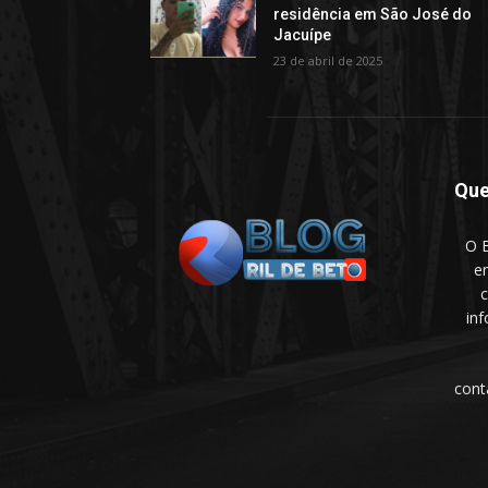
residência em São José do
Jacuípe
23 de abril de 2025
Qu
O B
e
c
in
cont