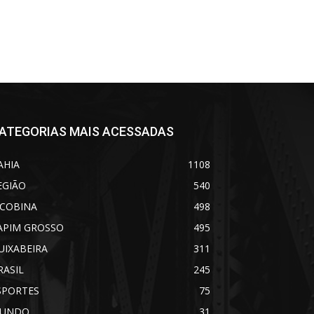
ATEGORIAS MAIS ACESSADAS
AHIA
1108
EGIÃO
540
ACOBINA
498
APIM GROSSO
495
UIXABEIRA
311
RASIL
245
SPORTES
75
UNDO
31