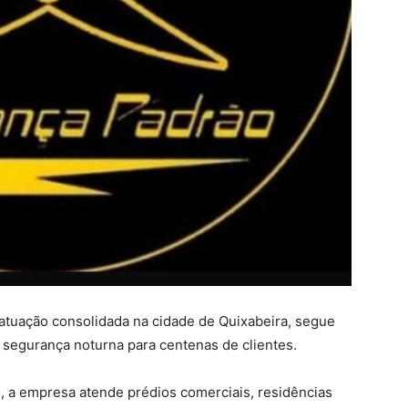
tuação consolidada na cidade de Quixabeira, segue
 segurança noturna para centenas de clientes.
 a empresa atende prédios comerciais, residências