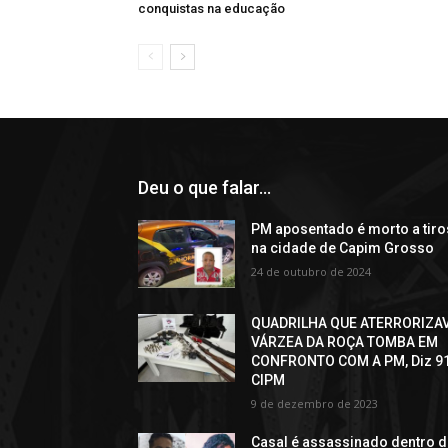
conquistas na educação
Deu o que falar...
PM aposentado é morto a tiro
na cidade de Capim Grosso
24 de outubro de 2024
QUADRILHA QUE ATERRORIZA
VÁRZEA DA ROÇA TOMBA EM
CONFRONTO COM A PM, Diz 9
CIPM
9 de dezembro de 2023
Casal é assassinado dentro 