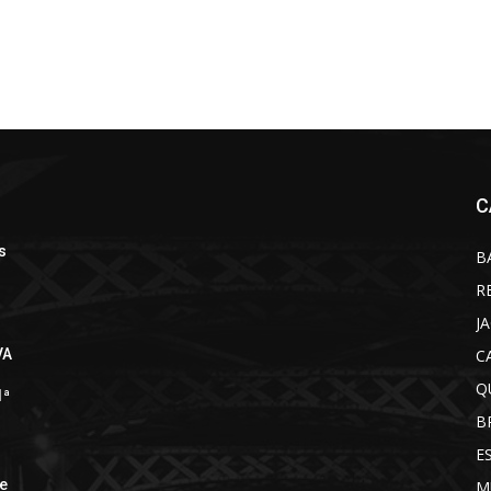
C
s
B
R
J
C
VA
Q
1ª
B
E
de
M