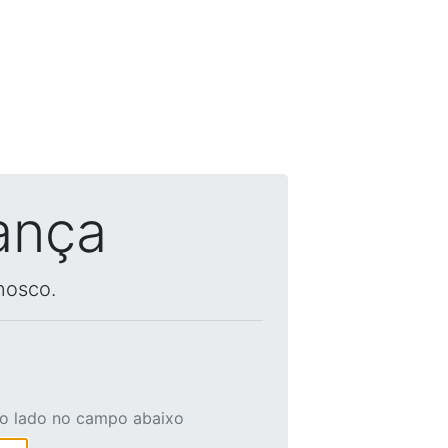
ança
nosco.
ao lado no campo abaixo