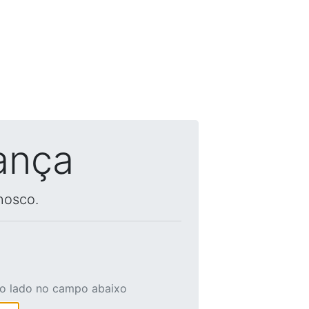
ança
nosco.
ao lado no campo abaixo