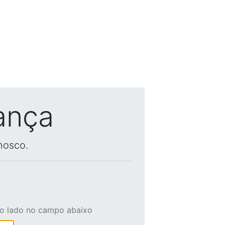
ança
nosco.
ao lado no campo abaixo