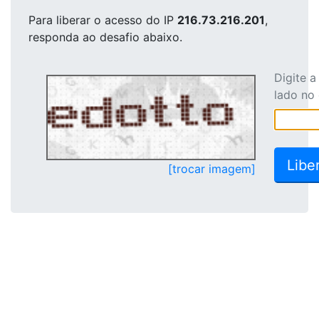
Para liberar o acesso
do IP
216.73.216.201
,
responda ao desafio abaixo.
Digite 
lado no
[trocar imagem]