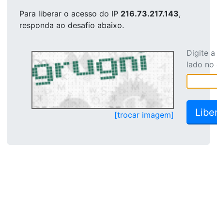
Para liberar o acesso
do IP
216.73.217.143
,
responda ao desafio abaixo.
Digite 
lado no
[trocar imagem]