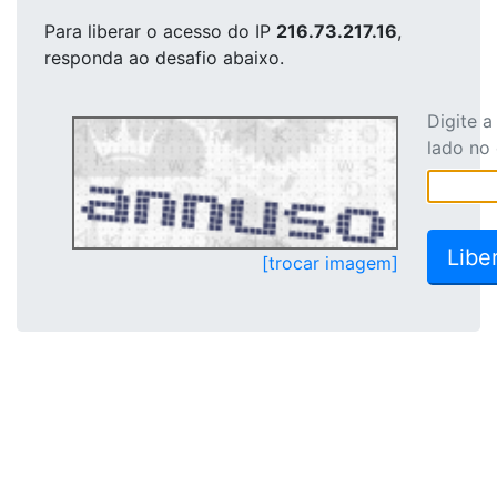
Para liberar o acesso
do IP
216.73.217.16
,
responda ao desafio abaixo.
Digite 
lado no
[trocar imagem]