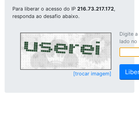
Para liberar o acesso
do IP
216.73.217.172
,
responda ao desafio abaixo.
Digite 
lado no
[trocar imagem]