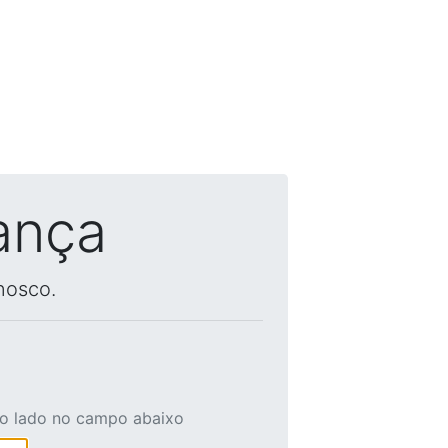
ança
nosco.
ao lado no campo abaixo