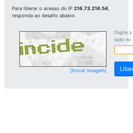
Para liberar o acesso
do IP
216.73.216.54
,
responda ao desafio abaixo.
Digite 
lado no
[trocar imagem]