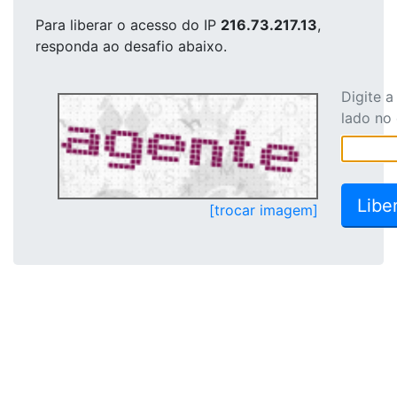
Para liberar o acesso
do IP
216.73.217.13
,
responda ao desafio abaixo.
Digite 
lado no
[trocar imagem]