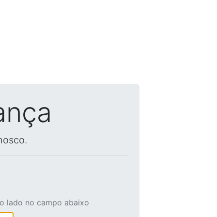
ança
nosco.
ao lado no campo abaixo