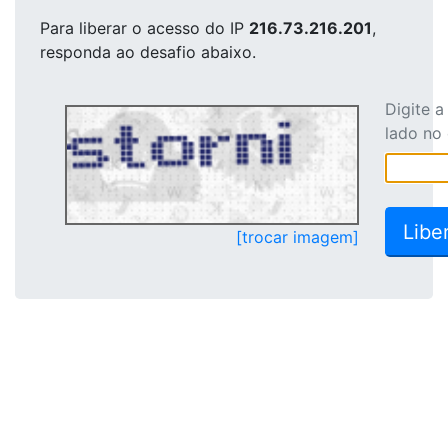
Para liberar o acesso
do IP
216.73.216.201
,
responda ao desafio abaixo.
Digite 
lado no
[trocar imagem]