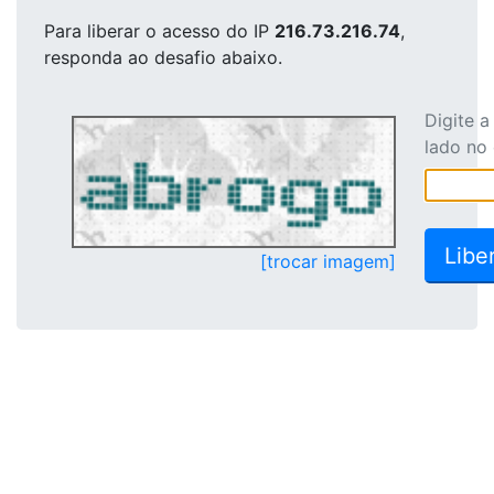
Para liberar o acesso
do IP
216.73.216.74
,
responda ao desafio abaixo.
Digite 
lado no
[trocar imagem]