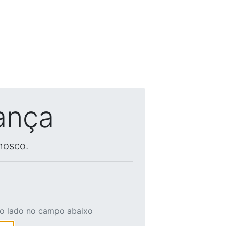
ança
nosco.
ao lado no campo abaixo