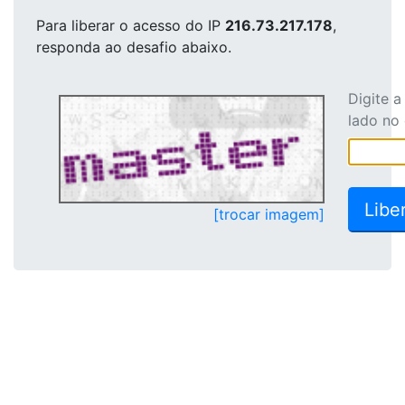
Para liberar o acesso
do IP
216.73.217.178
,
responda ao desafio abaixo.
Digite 
lado no
[trocar imagem]