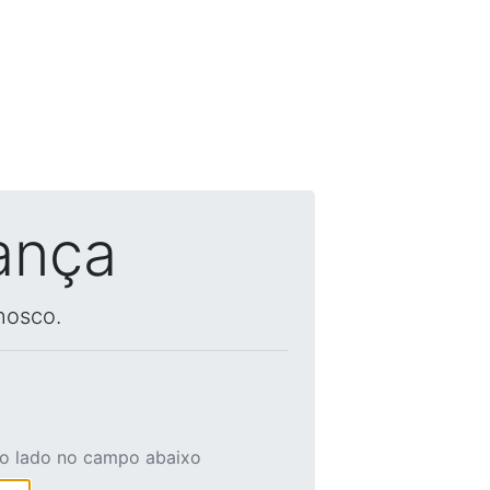
ança
nosco.
ao lado no campo abaixo