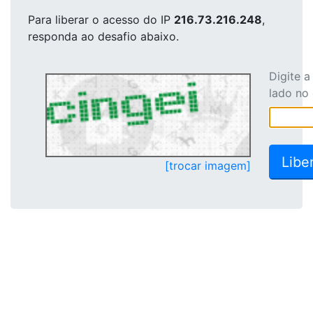
Para liberar o acesso
do IP
216.73.216.248
,
responda ao desafio abaixo.
Digite 
lado no
[trocar imagem]