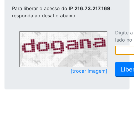
Para liberar o acesso
do IP
216.73.217.169
,
responda ao desafio abaixo.
Digite 
lado no
[trocar imagem]