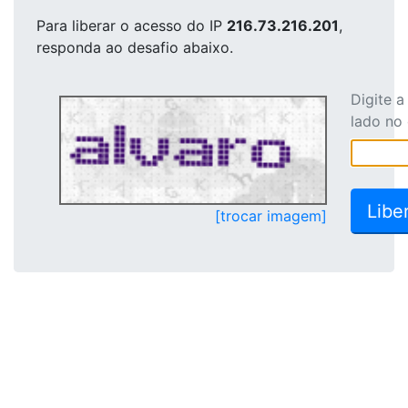
Para liberar o acesso
do IP
216.73.216.201
,
responda ao desafio abaixo.
Digite 
lado no
[trocar imagem]