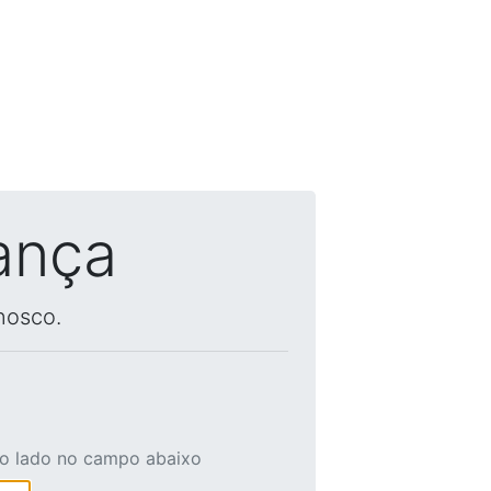
ança
nosco.
ao lado no campo abaixo