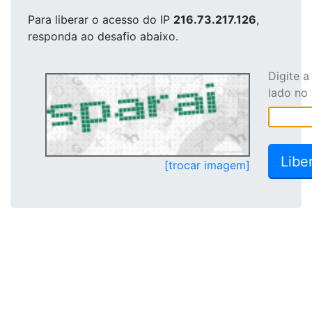
Para liberar o acesso
do IP
216.73.217.126
,
responda ao desafio abaixo.
Digite 
lado no
[trocar imagem]