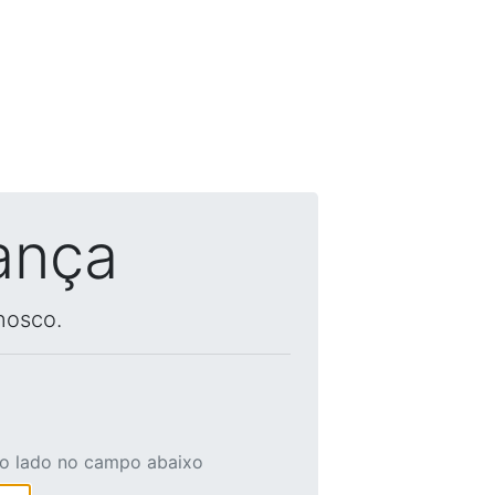
ança
nosco.
ao lado no campo abaixo