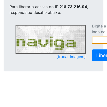
Para liberar o acesso
do IP
216.73.216.94
,
responda ao desafio abaixo.
Digite 
lado no
[trocar imagem]