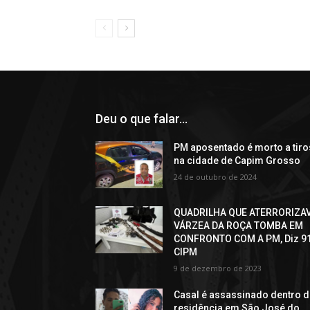
Deu o que falar...
PM aposentado é morto a tiro
na cidade de Capim Grosso
24 de outubro de 2024
QUADRILHA QUE ATERRORIZA
VÁRZEA DA ROÇA TOMBA EM
CONFRONTO COM A PM, Diz 9
CIPM
9 de dezembro de 2023
Casal é assassinado dentro 
residência em São José do