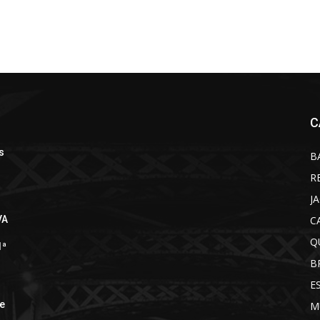
C
s
B
R
J
C
VA
Q
1ª
B
E
de
M