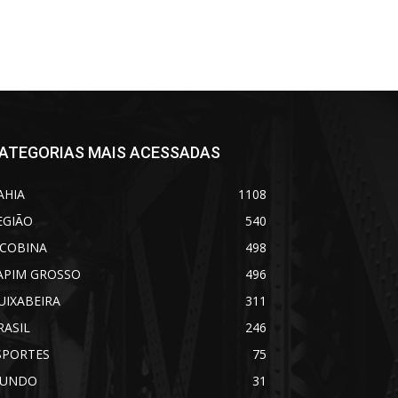
ATEGORIAS MAIS ACESSADAS
AHIA
1108
EGIÃO
540
ACOBINA
498
APIM GROSSO
496
UIXABEIRA
311
RASIL
246
SPORTES
75
UNDO
31