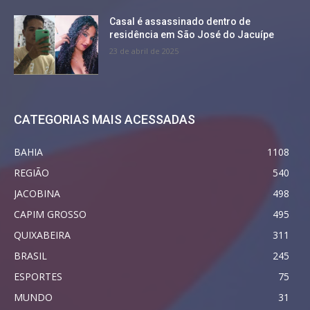
Casal é assassinado dentro de
residência em São José do Jacuípe
23 de abril de 2025
CATEGORIAS MAIS ACESSADAS
BAHIA
1108
REGIÃO
540
JACOBINA
498
CAPIM GROSSO
495
QUIXABEIRA
311
BRASIL
245
ESPORTES
75
MUNDO
31