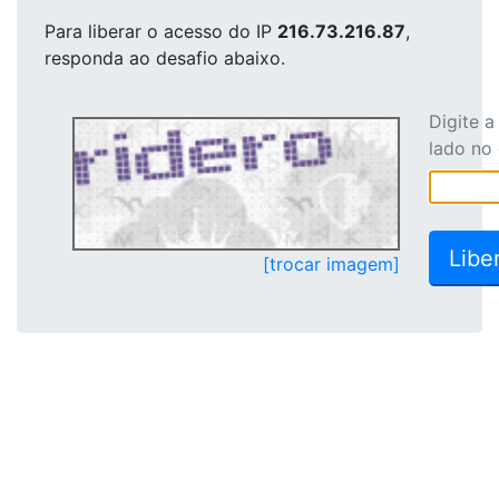
Para liberar o acesso
do IP
216.73.216.87
,
responda ao desafio abaixo.
Digite 
lado no
[trocar imagem]