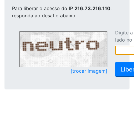
Para liberar o acesso
do IP
216.73.216.110
,
responda ao desafio abaixo.
Digite 
lado no
[trocar imagem]