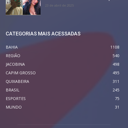
23 de abril de 2025
CATEGORIAS MAIS ACESSADAS
BAHIA
1108
REGIÃO
540
JACOBINA
498
CAPIM GROSSO
495
QUIXABEIRA
311
BRASIL
245
ESPORTES
75
MUNDO
31