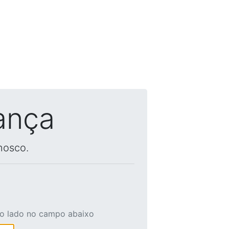
ança
nosco.
ao lado no campo abaixo