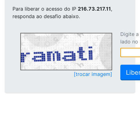
Para liberar o acesso
do IP
216.73.217.11
,
responda ao desafio abaixo.
Digite 
lado no
[trocar imagem]