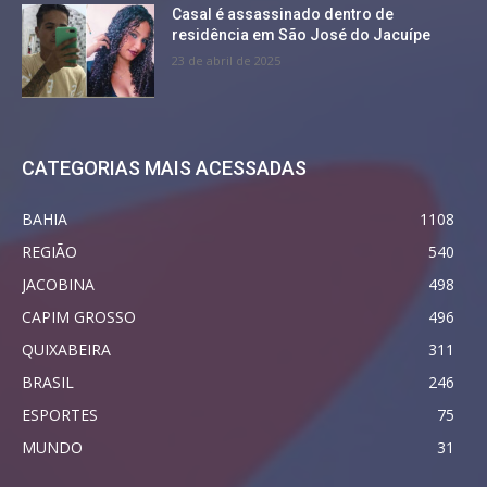
Casal é assassinado dentro de
residência em São José do Jacuípe
23 de abril de 2025
CATEGORIAS MAIS ACESSADAS
BAHIA
1108
REGIÃO
540
JACOBINA
498
CAPIM GROSSO
496
QUIXABEIRA
311
BRASIL
246
ESPORTES
75
MUNDO
31