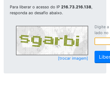
Para liberar o acesso
do IP
216.73.216.138
,
responda ao desafio abaixo.
Digite 
lado no
[trocar imagem]