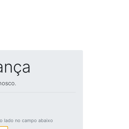
ança
nosco.
ao lado no campo abaixo