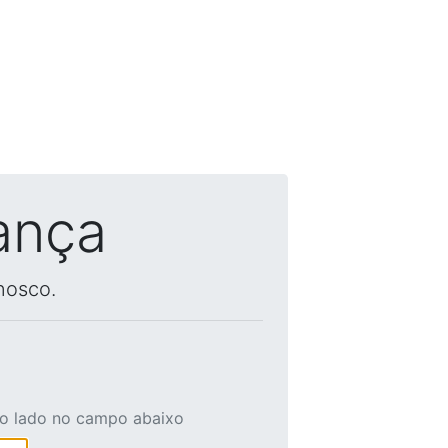
ança
nosco.
ao lado no campo abaixo