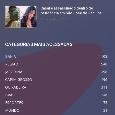
Casal é assassinado dentro de
residência em São José do Jacuípe
23 de abril de 2025
CATEGORIAS MAIS ACESSADAS
BAHIA
1108
REGIÃO
540
JACOBINA
498
CAPIM GROSSO
496
QUIXABEIRA
311
BRASIL
246
ESPORTES
75
MUNDO
31