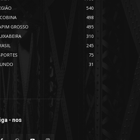
EGIÃO
540
ACOBINA
498
APIM GROSSO
495
UIXABEIRA
310
RASIL
245
SPORTES
75
UNDO
31
iga - nos