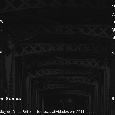
R
J
C
VA
Q
1ª
B
E
de
M
em Somos
S
log do Ril de Beto iniciou suas atividades em 2011, desde