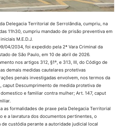
 da Delegacia Territorial de Serrolândia, cumpriu, na
a das 11h30, cumpriu mandado de prisão preventiva em
niciais M.E.D.J.
9/04/2034, foi expedido pela 2ª Vara Criminal da
stado de São Paulo, em 10 de abril de 2026.
mento nos artigos 312, §1º, e 313, III, do Código de
das demais medidas cautelares protetivas
frações penais investigadas envolvem, nos termos da
-A, caput Descumprimento de medida protetiva de
domestico e familiar contra mulher; Art. 147, caput
liar.
as formalidades de praxe pela Delegacia Territorial
são e a lavratura dos documentos pertinentes, o
e custódia perante a autoridade judicial local