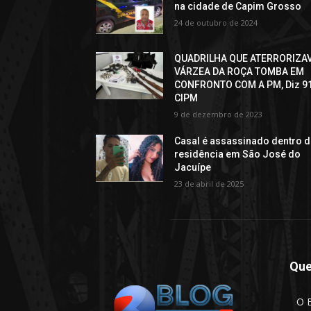
na cidade de Capim Grosso
24 de outubro de 2024
QUADRILHA QUE ATERRORIZA
VÁRZEA DA ROÇA TOMBA EM
CONFRONTO COM A PM, Diz 9
CIPM
9 de dezembro de 2023
Casal é assassinado dentro 
residência em São José do
Jacuípe
23 de abril de 2025
Qu
O B