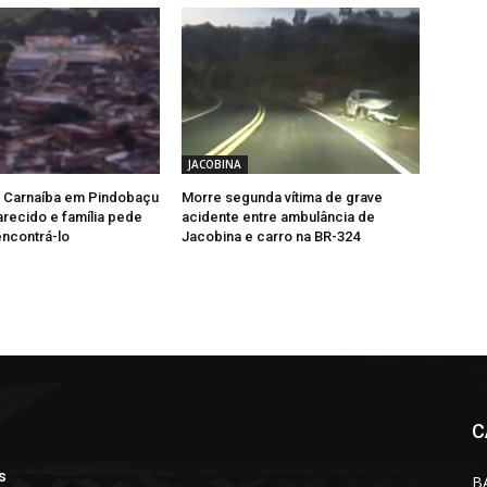
JACOBINA
 Carnaíba em Pindobaçu
Morre segunda vítima de grave
recido e família pede
acidente entre ambulância de
encontrá-lo
Jacobina e carro na BR-324
C
s
B