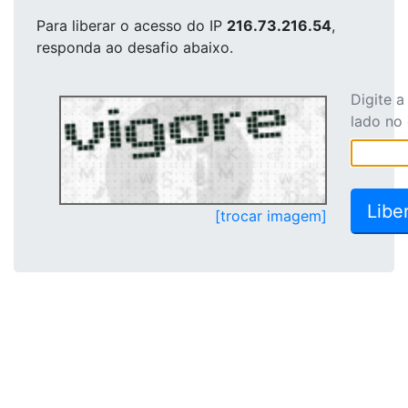
Para liberar o acesso
do IP
216.73.216.54
,
responda ao desafio abaixo.
Digite 
lado no
[trocar imagem]