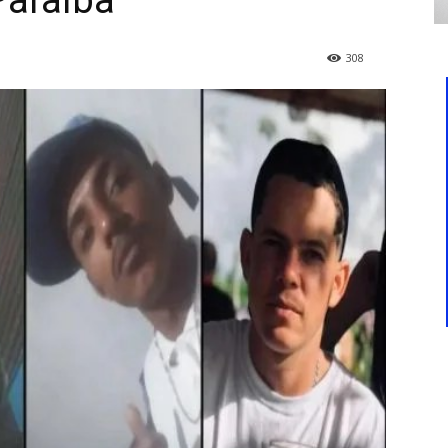
araíba
308